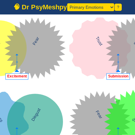
🧠 Dr PsyMeshpy
?